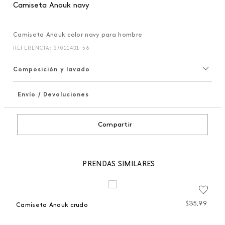
Camiseta Anouk navy
Camiseta Anouk color navy para hombre
REFERENCIA
:
37011431-56
Composición y lavado
Envío / Devoluciones
+
Compartir
PRENDAS SIMILARES
99
$
35
,
99
Camiseta Anouk crudo
C
 %