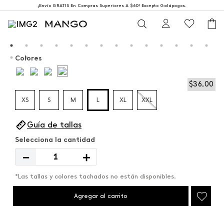
¡Envío GRATIS En Compras Superiores A $60! Excepto Galápagos.
Colores
$
36
,
00
XS
S
M
L
XL
XXL
Guía de tallas
－
＋
*Las tallas y colores tachados no están disponibles.
Agregar al carrito