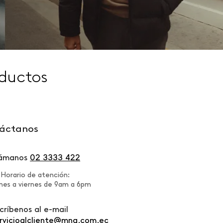
ductos
áctanos
lámanos
02 3333 422
Horario de atención:
nes a viernes de 9am a 6pm
críbenos al e-mail
rvicioalcliente@mng.com.ec