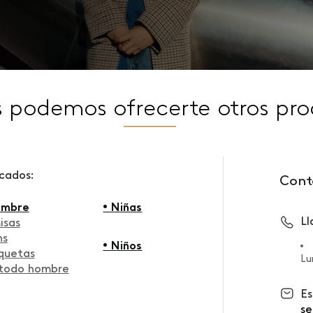
s podemos ofrecerte otros pro
scados:
Cont
ombre
• Niñas
L
isas
ns
• Niños
quetas
Lu
 todo hombre
Es
se