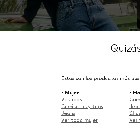
Quizá
Estos son los productos más bu
• Mujer
• H
Vestidos
Cam
Camisetas y tops
Jea
Jeans
Cha
Ver todo mujer
Ver