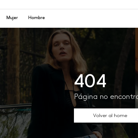
Menú
Mujer
Hombre
404
Página no encont
Volver al home