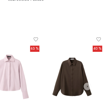
63 %
40 %