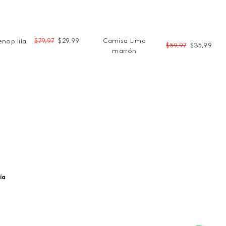
$
79
,
97
$
29
,
99
Camisa Lima
nop lila
$
59
,
97
$
35
,
99
marrón
ía