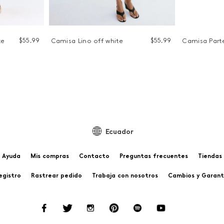
$
55
,
99
$
55
,
99
te
Camisa Lino off white
Camisa Parte
Ecuador
Ayuda
Mis compras
Contacto
Preguntas frecuentes
Tiendas
egistro
Rastrear pedido
Trabaja con nosotros
Cambios y Garant