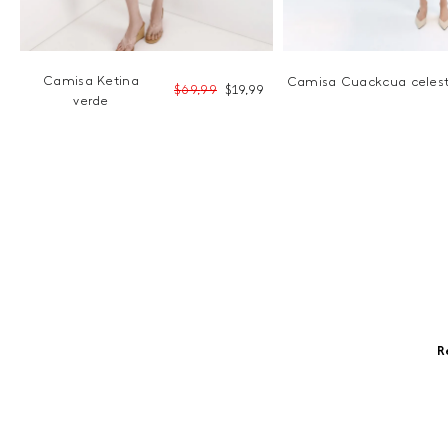
9
Camisa Ketina
Camisa Cuackcua celes
$
69
,
99
$
19
,
99
verde
R