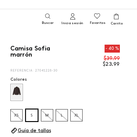
Buscar
Favoritos
Inicia sesión
Camisa Sofia
40 %
marrón
$
39
,
99
$
23
,
99
REFERENCIA
:
27041228-30
Colores
XS
S
M
L
XL
Guía de tallas