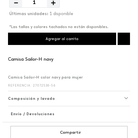
－
＋
1 disponible
*Las tallas y colores tachados no están disponibles.
Agregar al carrito
Camisa Sailor-H navy
Camisa Sailor-H color navy para mujer
REFERENCIA
:
27072538-56
Composición y lavado
Envío / Devoluciones
+
Compartir