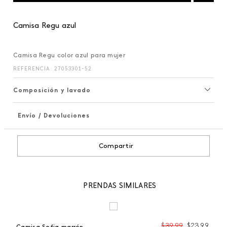
Camisa Regu azul
Camisa Regu color azul para mujer
REFERENCIA
:
27053301-52
Composición y lavado
Envío / Devoluciones
+
Compartir
PRENDAS SIMILARES
$
39
,
99
$
23
,
99