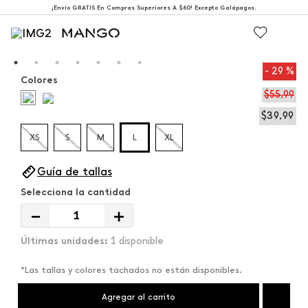
¡Envío GRATIS En Compras Superiores A $60! Excepto Galápagos.
29 %
Colores
$
55
,
99
$
39
,
99
XS
S
M
L
XL
Guía de tallas
－
＋
1 disponible
*Las tallas y colores tachados no están disponibles.
Agregar al carrito