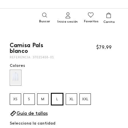
Buscar
Favoritos
Inicia sesión
Camisa Pals
$
79
,
99
blanco
REFERENCIA
:
37021408-01
Colores
XS
S
M
L
XL
XXL
Guía de tallas