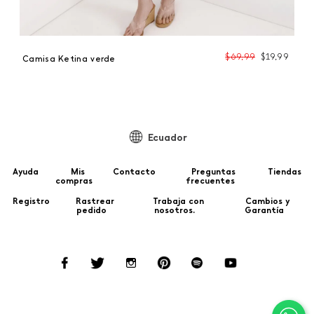
99
$
69
,
99
$
19
,
99
Camisa Ketina verde
C
Ecuador
Ayuda
Mis
Contacto
Preguntas
Tiendas
compras
frecuentes
Registro
Rastrear
Trabaja con
Cambios y
pedido
nosotros.
Garantía