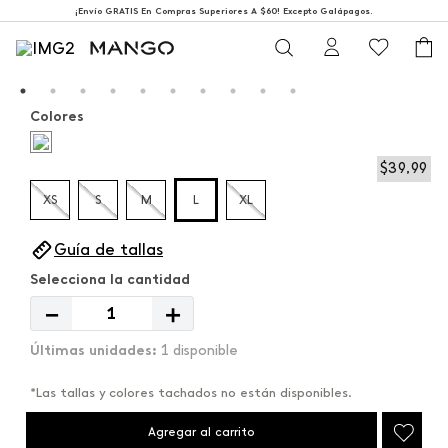
¡Envío GRATIS En Compras Superiores A $60! Excepto Galápagos.
Colores
$
39
,
99
XS
S
M
L
XL
Guía de tallas
－
＋
1 disponible
*Las tallas y colores tachados no están disponibles.
Agregar al carrito