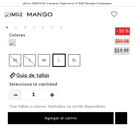
¡Envío GRATIS En Compras Superiores A $60! Excepto Galápagos.
50 %
Colores
$
59
,
98
$
29
,
99
XS
S
M
L
XL
Guía de tallas
－
＋
*Las tallas y colores tachados no están disponibles.
Agregar al carrito