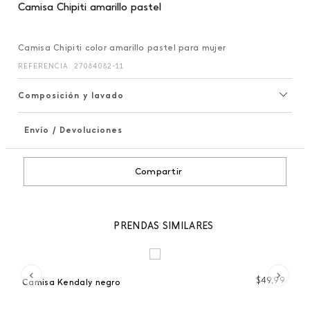
Camisa Chipiti amarillo pastel
Camisa Chipiti color amarillo pastel para mujer
REFERENCIA
:
27084082-11
Composición y lavado
Envío / Devoluciones
+
Compartir
PRENDAS SIMILARES
99
$
49
,
99
Camisa Kendaly negro
Ca