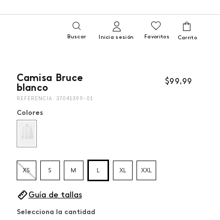
Buscar
Favoritos
Inicia sesión
Camisa Bruce
$
99
,
99
blanco
REFERENCIA
:
37041399-01
Colores
XS
S
M
L
XL
XXL
Guía de tallas