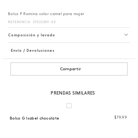
Bolso P Romina color camel para mujer
REFERENCIA
:
37021389-09
Composición y lavado
Envío / Devoluciones
+
Compartir
PRENDAS SIMILARES
99
$
79
,
99
Bolso G Isabel chocolate
Bo