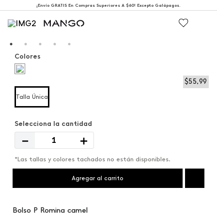
¡Envío GRATIS En Compras Superiores A $60! Excepto Galápagos.
Colores
$
55
,
99
Talla Única
－
＋
*Las tallas y colores tachados no están disponibles.
Agregar al carrito
Bolso P Romina camel