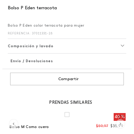
Bolso P Eden terracota
Bolso P Eden color terracota para mujer
REFERENCIA
:
37011331-28
Composición y lavado
Envío / Devoluciones
+
Compartir
PRENDAS SIMILARES
40 %
99
$
59
,
97
$
35
,
99
Bolso M Como cuero
Bo