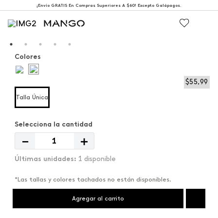
¡Envío GRATIS En Compras Superiores A $60! Excepto Galápagos.
Colores
$
55
,
99
Talla Única
－
＋
1 disponible
*Las tallas y colores tachados no están disponibles.
Agregar al carrito