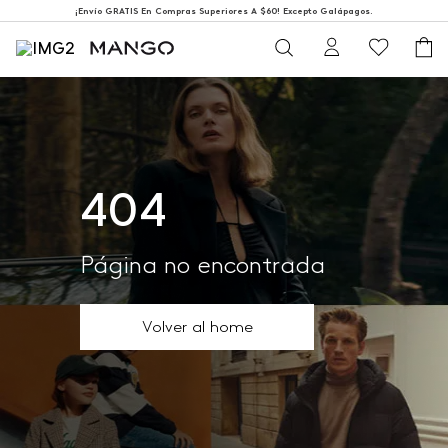
¡Envío GRATIS En Compras Superiores A $60! Excepto Galápagos.
404
Página no encontrada
Volver al home