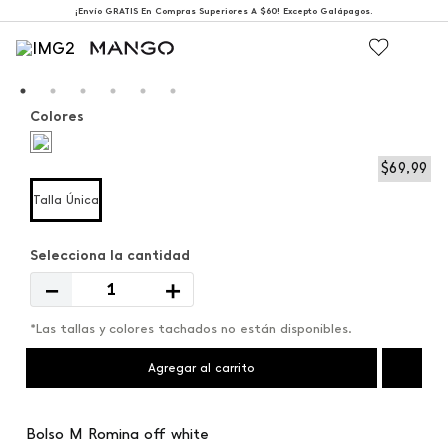
¡Envío GRATIS En Compras Superiores A $60! Excepto Galápagos.
Colores
$
69
,
99
Talla Única
－
＋
*Las tallas y colores tachados no están disponibles.
Agregar al carrito
Bolso M Romina off white