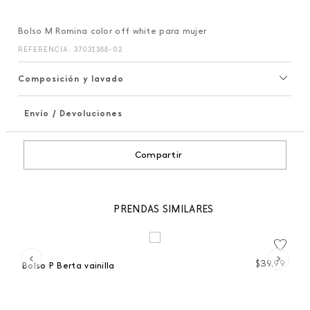
Bolso M Romina color off white para mujer
REFERENCIA
:
37031388-02
Composición y lavado
Envío / Devoluciones
+
Compartir
PRENDAS SIMILARES
99
$
39
,
99
Bolso P Berta vainilla
Bo