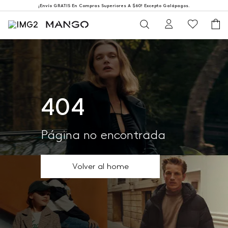
¡Envío GRATIS En Compras Superiores A $60! Excepto Galápagos.
404
Página no encontrada
Volver al home