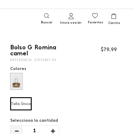
Buscar
Favoritos
Inicia sesión
Bolso G Romina
$
79
,
99
camel
REFERENCIA
:
37091387-09
Colores
Talla Única
－
＋