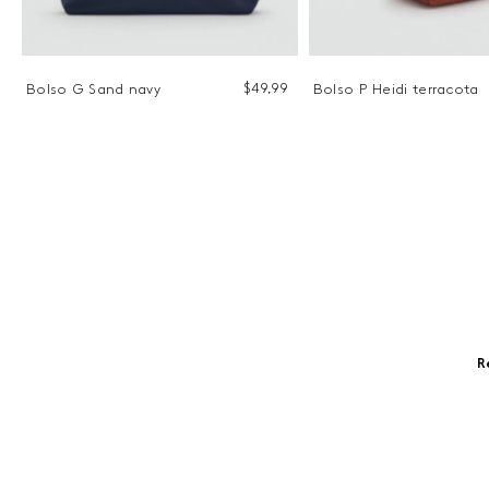
9
$
49
,
99
Bolso G Sand navy
Bolso P Heidi terracota
R