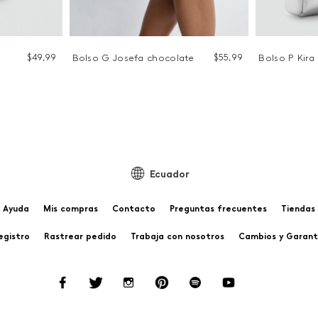
$
49
,
99
$
55
,
99
Bolso G Josefa chocolate
Bolso P Kira
Ecuador
Ayuda
Mis compras
Contacto
Preguntas frecuentes
Tiendas
egistro
Rastrear pedido
Trabaja con nosotros
Cambios y Garant