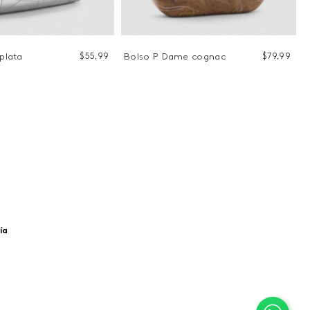
$
55
,
99
$
79
,
99
 plata
Bolso P Dame cognac
ía