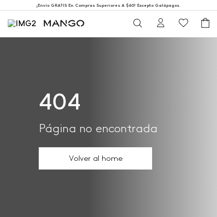
¡Envío GRATIS En Compras Superiores A $60! Excepto Galápagos.
404
Página no encontrada
Volver al home