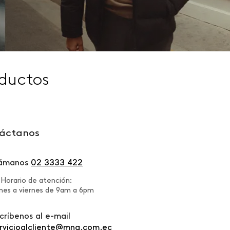
ductos
áctanos
lámanos
02 3333 422
Horario de atención:
nes a viernes de 9am a 6pm
críbenos al e-mail
rvicioalcliente@mng.com.ec