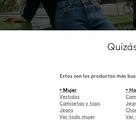
Quizá
Estos son los productos más bu
• Mujer
• H
Vestidos
Cam
Camisetas y tops
Jea
Jeans
Cha
Ver todo mujer
Ver