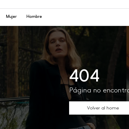
Menú
Mujer
Hombre
404
Página no encont
Volver al home