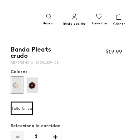
Buscar
Favoritos
Inicia sesión
Banda Pleats
$
19
,
99
crudo
REFERENCIA
:
37051339-05
Colores
Talla Única
－
＋