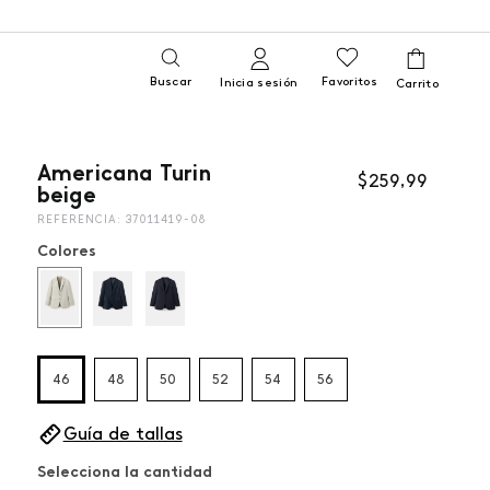
Buscar
Favoritos
Inicia sesión
Americana Turin
$
259
,
99
beige
REFERENCIA
:
37011419-08
Colores
46
48
50
52
54
56
Guía de tallas