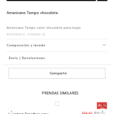
Americana Tempo chocolate
Americana Tempo color chocolate para mujer
REFERENCIA
:
27085832-32
Composición y lavado
Envío / Devoluciones
+
Compartir
PRENDAS SIMILARES
 %
46 %
99
$
55
,
97
$
29
,
99