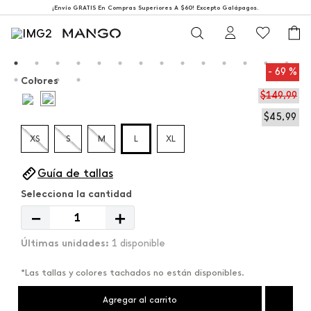
¡Envío GRATIS En Compras Superiores A $60! Excepto Galápagos.
69 %
Colores
$
149
,
99
$
45
,
99
XS
S
M
L
XL
Guía de tallas
－
＋
1 disponible
*Las tallas y colores tachados no están disponibles.
Agregar al carrito