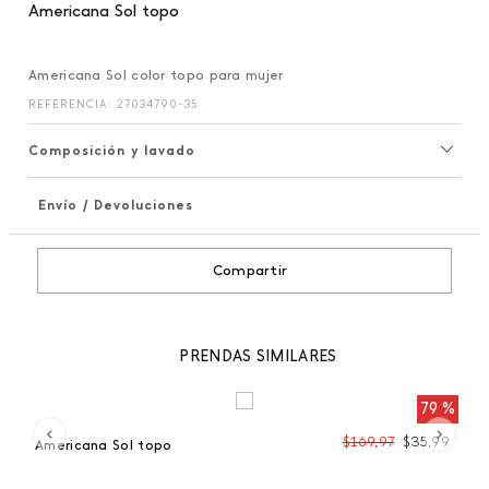
Americana Sol topo
Americana Sol color topo para mujer
REFERENCIA
:
27034790-35
Composición y lavado
Envío / Devoluciones
+
Compartir
PRENDAS SIMILARES
 %
79 %
99
$
169
,
97
$
35
,
99
Americana Sol topo
Je