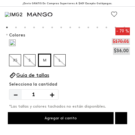
¡Envío GRATIS En Compras Superiores A $60! Excepto Galápagos.
79 %
Colores
$
170
,
01
$
36
,
00
XS
S
M
L
Guía de tallas
－
＋
*Las tallas y colores tachados no están disponibles.
Agregar al carrito