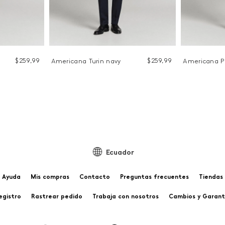
$
259
,
99
$
259
,
99
Americana Turin navy
Americana P
Ecuador
Ayuda
Mis compras
Contacto
Preguntas frecuentes
Tiendas
egistro
Rastrear pedido
Trabaja con nosotros
Cambios y Garant