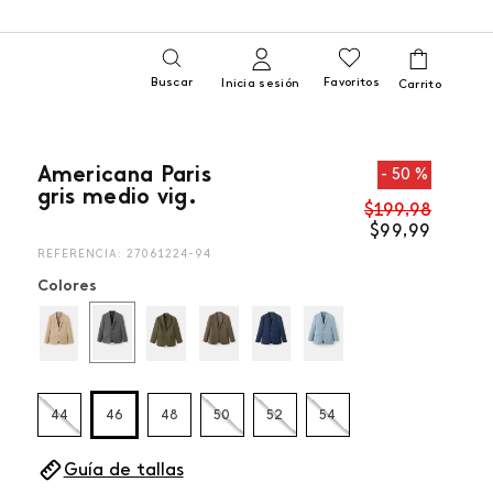
Buscar
Favoritos
Inicia sesión
Americana Paris
50 %
gris medio vig.
$
199
,
98
$
99
,
99
REFERENCIA
:
27061224-94
Colores
44
46
48
50
52
54
Guía de tallas