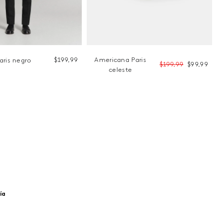
$
199
,
99
Americana Paris
aris negro
$
199
,
99
$
99
,
99
celeste
ía