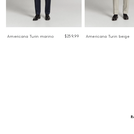
$
259
,
99
Americana Turin marino
Americana Turin beige
9
R