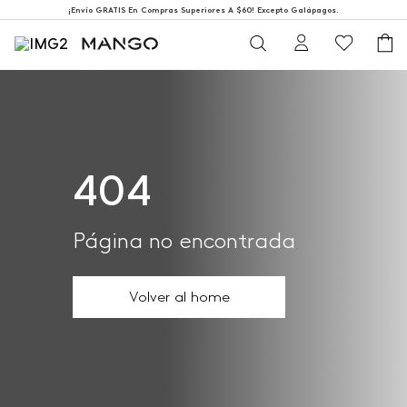
¡Envío GRATIS En Compras Superiores A $60! Excepto Galápagos.
404
Página no encontrada
Volver al home