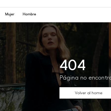
Menú
Mujer
Hombre
404
Página no encont
Volver al home