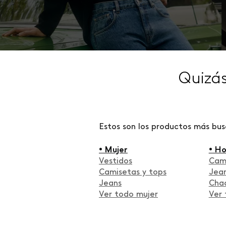
Quizá
Estos son los productos más bu
• Mujer
• H
Vestidos
Cam
Camisetas y tops
Jea
Jeans
Cha
Ver todo mujer
Ver