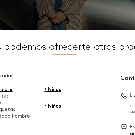
s podemos ofrecerte otros pro
scados:
Cont
ombre
• Niñas
L
isas
ns
• Niños
quetas
Lu
 todo hombre
Es
se