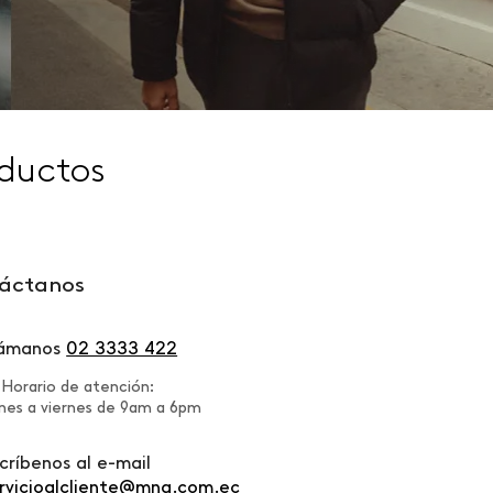
ductos
áctanos
lámanos
02 3333 422
Horario de atención:
nes a viernes de 9am a 6pm
críbenos al e-mail
rvicioalcliente@mng.com.ec