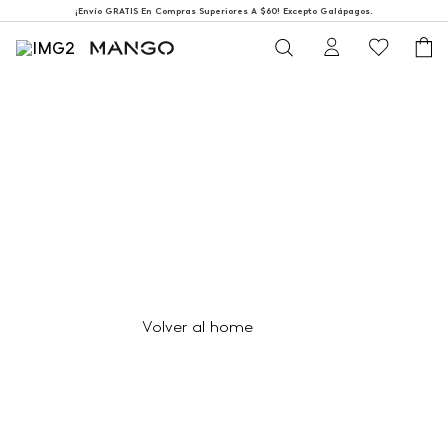
¡Envío GRATIS En Compras Superiores A $60! Excepto Galápagos.
404
Página no encontrada
Volver al home