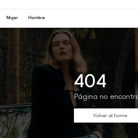
Menú
Mujer
Hombre
404
Página no encont
Volver al home