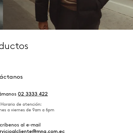
ductos
áctanos
lámanos
02 3333 422
Horario de atención:
nes a viernes de 9am a 6pm
críbenos al e-mail
rvicioalcliente@mng.com.ec