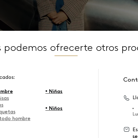
s podemos ofrecerte otros pro
scados:
Cont
ombre
• Niñas
L
isas
ns
• Niños
quetas
Lu
 todo hombre
Es
se