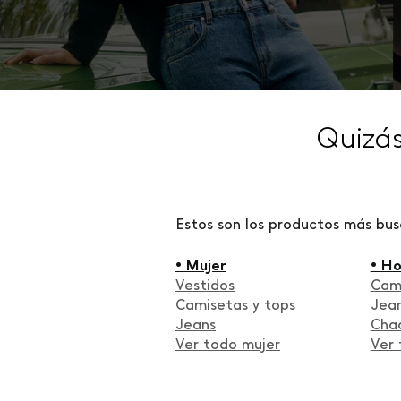
Quizá
Estos son los productos más bu
• Mujer
• H
Vestidos
Cam
Camisetas y tops
Jea
Jeans
Cha
Ver todo mujer
Ver