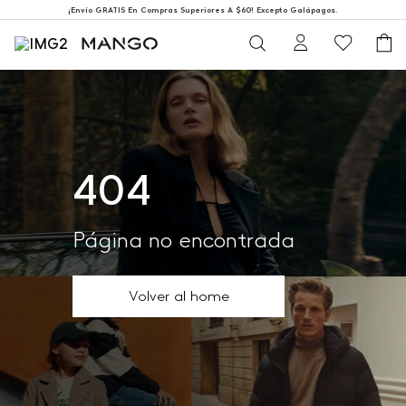
¡Envío GRATIS En Compras Superiores A $60! Excepto Galápagos.
404
Página no encontrada
Volver al home