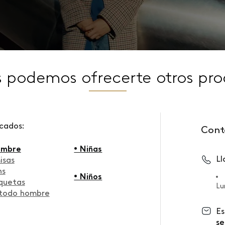
s podemos ofrecerte otros pro
scados:
Cont
ombre
• Niñas
L
isas
ns
• Niños
quetas
Lu
 todo hombre
Es
se