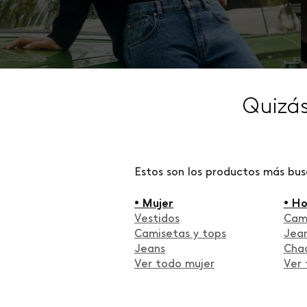
Quizá
Estos son los productos más bu
• Mujer
• H
Vestidos
Cam
Camisetas y tops
Jea
Jeans
Cha
Ver todo mujer
Ver