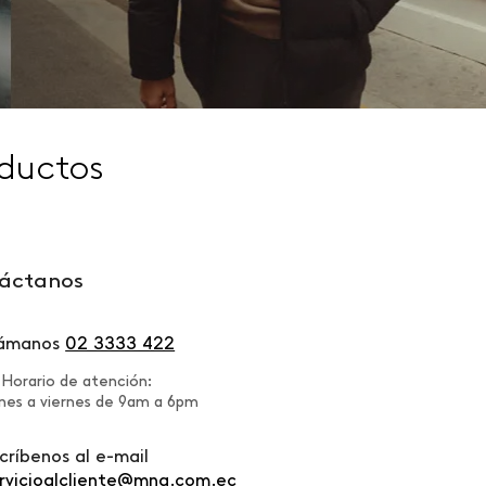
ductos
áctanos
lámanos
02 3333 422
Horario de atención:
nes a viernes de 9am a 6pm
críbenos al e-mail
rvicioalcliente@mng.com.ec