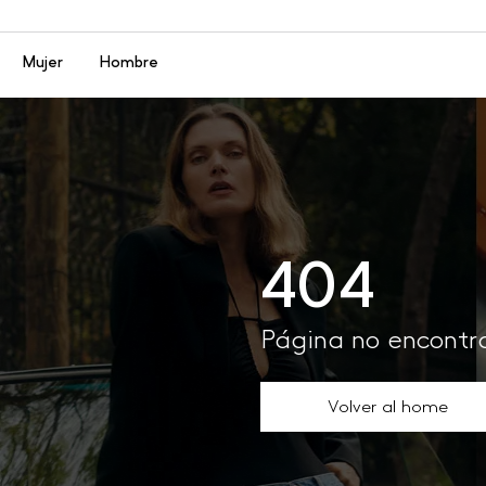
Menú
Mujer
Hombre
404
Página no encont
Volver al home