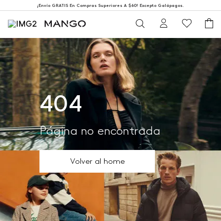
¡Envío GRATIS En Compras Superiores A $60! Excepto Galápagos.
404
Página no encontrada
Volver al home