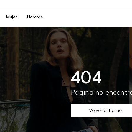
Menú
Mujer
Hombre
404
Página no encont
Volver al home