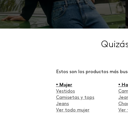
Quizá
Estos son los productos más bu
• Mujer
• H
Vestidos
Cam
Camisetas y tops
Jea
Jeans
Cha
Ver todo mujer
Ver