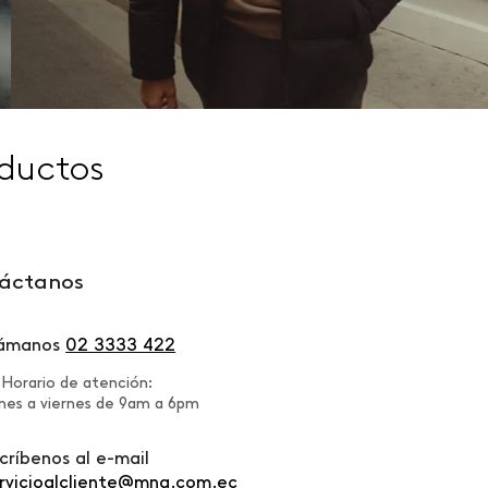
ductos
áctanos
lámanos
02 3333 422
Horario de atención:
nes a viernes de 9am a 6pm
críbenos al e-mail
rvicioalcliente@mng.com.ec