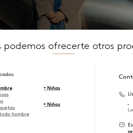
s podemos ofrecerte otros pro
scados:
Cont
ombre
• Niñas
L
isas
ns
• Niños
quetas
Lu
 todo hombre
Es
se