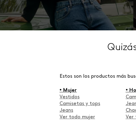
Quizá
Estos son los productos más bu
• Mujer
• H
Vestidos
Cam
Camisetas y tops
Jea
Jeans
Cha
Ver todo mujer
Ver