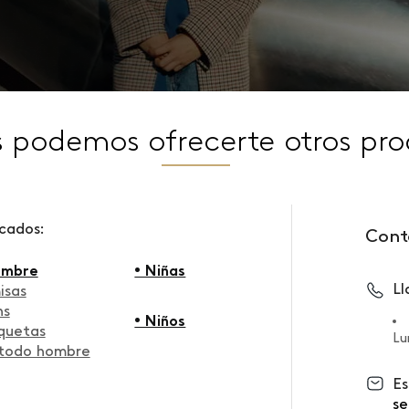
s podemos ofrecerte otros pro
scados:
Cont
ombre
• Niñas
L
isas
ns
• Niños
quetas
Lu
 todo hombre
Es
se