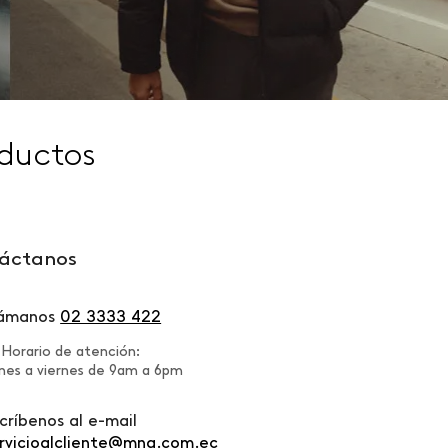
ductos
áctanos
lámanos
02 3333 422
Horario de atención:
nes a viernes de 9am a 6pm
críbenos al e-mail
rvicioalcliente@mng.com.ec