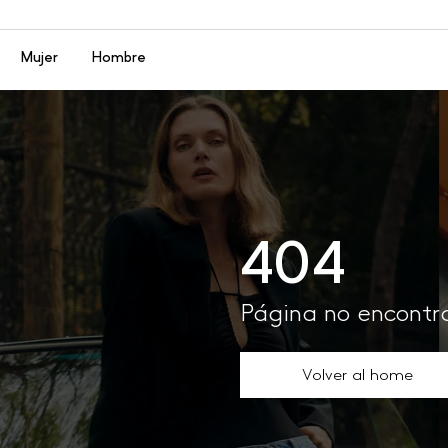
Menú
Mujer
Hombre
404
Página no encont
Volver al home