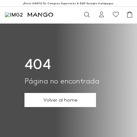
¡Envío GRATIS En Compras Superiores A $60! Excepto Galápagos.
404
Página no encontrada
Volver al home