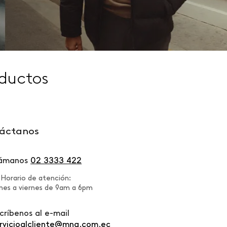
ductos
áctanos
lámanos
02 3333 422
Horario de atención:
nes a viernes de 9am a 6pm
críbenos al e-mail
rvicioalcliente@mng.com.ec