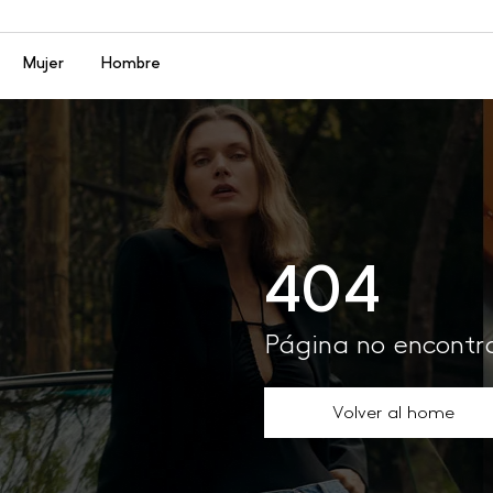
Menú
Mujer
Hombre
404
Página no encont
Volver al home