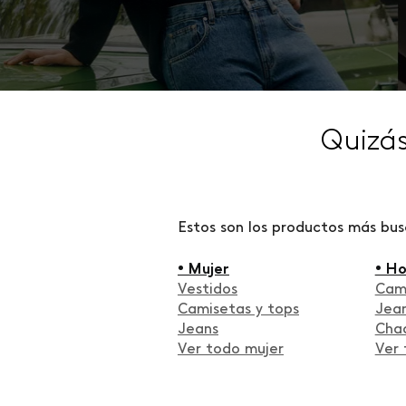
Quizá
Estos son los productos más bu
• Mujer
• H
Vestidos
Cam
Camisetas y tops
Jea
Jeans
Cha
Ver todo mujer
Ver