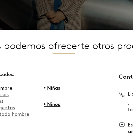
s podemos ofrecerte otros pro
scados:
Cont
ombre
• Niñas
L
isas
ns
• Niños
quetas
Lu
 todo hombre
Es
se