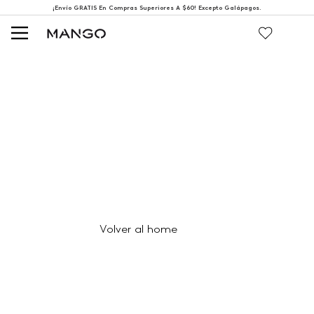
¡Envío GRATIS En Compras Superiores A $60! Excepto Galápagos.
404
Página no encontrada
Volver al home