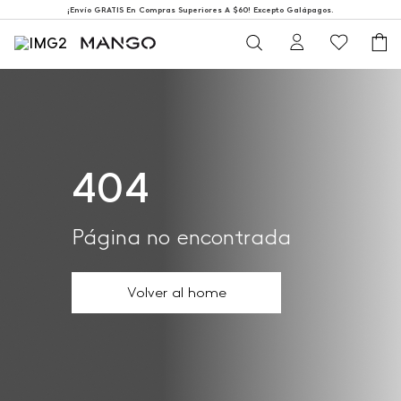
¡Envío GRATIS En Compras Superiores A $60! Excepto Galápagos.
404
Página no encontrada
Volver al home