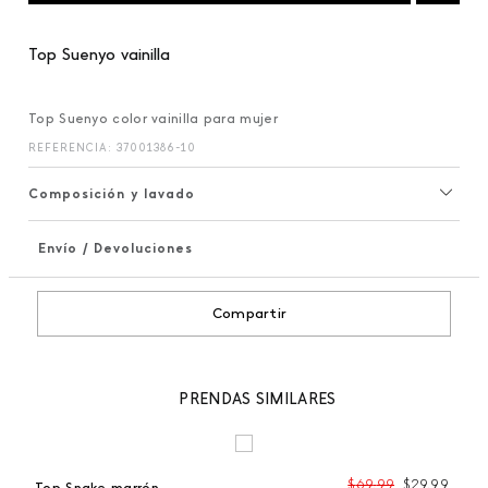
Top Suenyo vainilla
Top Suenyo color vainilla para mujer
REFERENCIA
:
37001386-10
Composición y lavado
Envío / Devoluciones
+
Compartir
PRENDAS SIMILARES
99
$
69
,
99
$
29
,
99