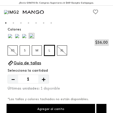
¡Envío GRATIS En Compras Superiores A $60! Excepto Galápagos.
Colores
$
36
,
00
XS
S
M
L
XL
Guía de tallas
－
＋
1 disponible
*Las tallas y colores tachados no están disponibles.
Agregar al carrito