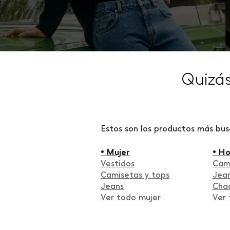
Quizá
Estos son los productos más bu
• Mujer
• H
Vestidos
Cam
Camisetas y tops
Jea
Jeans
Cha
Ver todo mujer
Ver