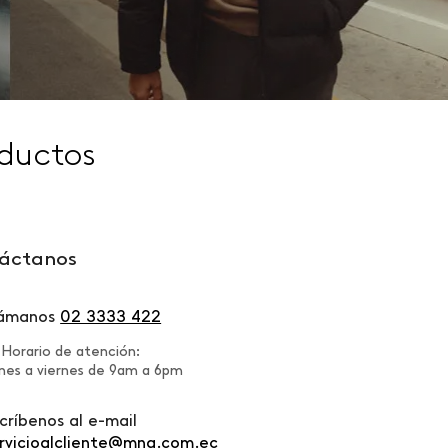
ductos
áctanos
lámanos
02 3333 422
Horario de atención:
nes a viernes de 9am a 6pm
críbenos al e-mail
rvicioalcliente@mng.com.ec