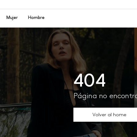
Menú
Mujer
Hombre
404
Página no encont
Volver al home