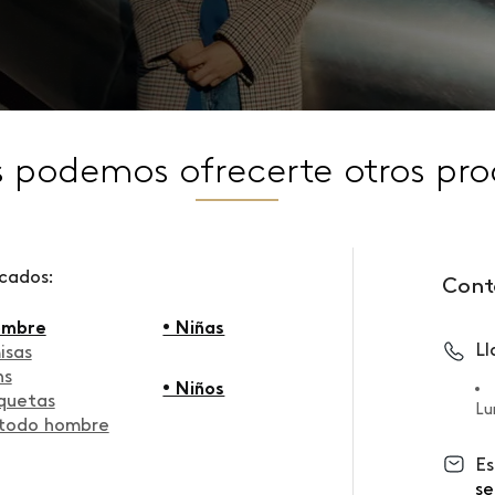
s podemos ofrecerte otros pro
scados:
Cont
ombre
• Niñas
L
isas
ns
• Niños
quetas
Lu
 todo hombre
Es
se