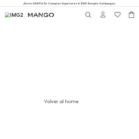
¡Envío GRATIS En Compras Superiores A $60! Excepto Galápagos.
404
Página no encontrada
Volver al home