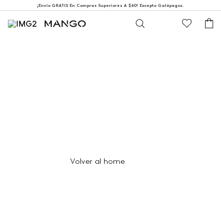
¡Envío GRATIS En Compras Superiores A $60! Excepto Galápagos.
404
Página no encontrada
Volver al home