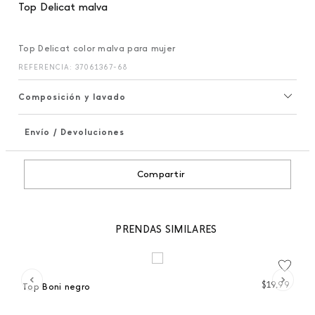
Top Delicat malva
Top Delicat color malva para mujer
REFERENCIA
:
37061367-68
Composición y lavado
Envío / Devoluciones
+
Compartir
PRENDAS SIMILARES
 %
99
$
19
,
99
Top Boni negro
To