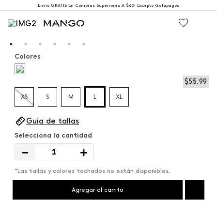
¡Envío GRATIS En Compras Superiores A $60! Excepto Galápagos.
Colores
$
55
,
99
XS
S
M
L
XL
Guía de tallas
－
＋
*Las tallas y colores tachados no están disponibles.
Agregar al carrito