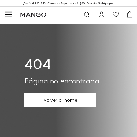
¡Envío GRATIS En Compras Superiores A $60! Excepto Galápagos.
404
Página no encontrada
Volver al home