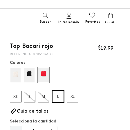
Buscar
Favoritos
Inicia sesión
Top Bacari rojo
$
19
,
99
REFERENCIA
:
37051378-70
Colores
XS
S
M
L
XL
Guía de tallas