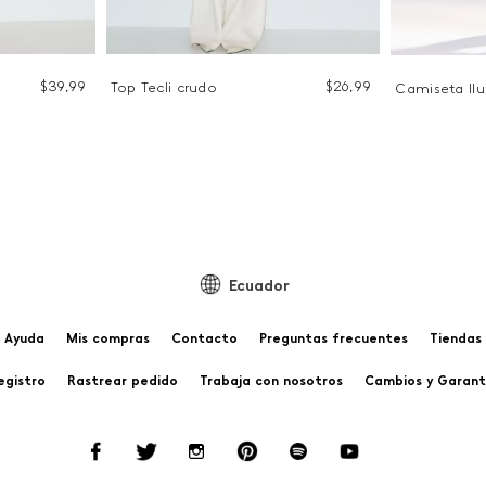
$
39
,
99
$
26
,
99
Top Tecli crudo
Camiseta Ilu
Ecuador
Ayuda
Mis compras
Contacto
Preguntas frecuentes
Tiendas
egistro
Rastrear pedido
Trabaja con nosotros
Cambios y Garant