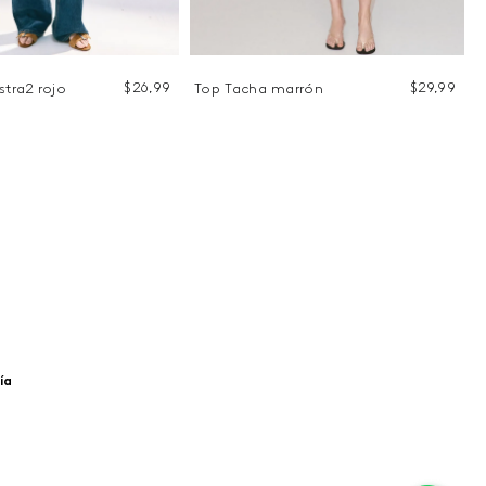
$
26
,
99
$
29
,
99
stra2 rojo
Top Tacha marrón
ía