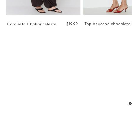
$
19
,
99
Top Azucena chocolate
Camiseta Chalspi celeste
9
R