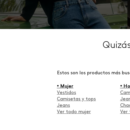
Quizá
Estos son los productos más bu
• Mujer
• H
Vestidos
Cam
Camisetas y tops
Jea
Jeans
Cha
Ver todo mujer
Ver