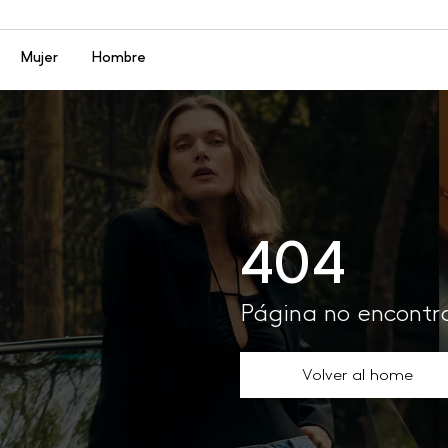
Menú
Mujer
Hombre
404
Página no encont
Volver al home