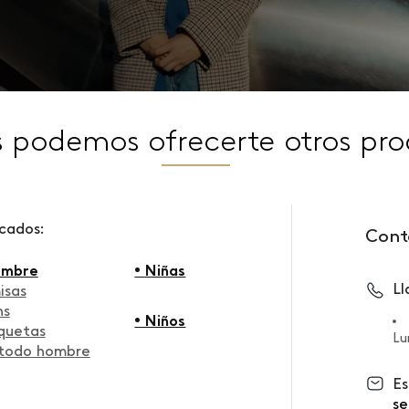
s podemos ofrecerte otros pro
scados:
Cont
ombre
• Niñas
L
isas
ns
• Niños
quetas
Lu
 todo hombre
Es
se