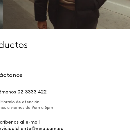
ductos
áctanos
lámanos
02 3333 422
Horario de atención:
nes a viernes de 9am a 6pm
críbenos al e-mail
rvicioalcliente@mng.com.ec