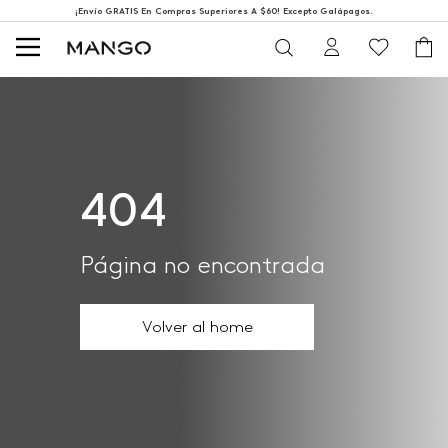
¡Envío GRATIS En Compras Superiores A $60! Excepto Galápagos.
404
Página no encontrada
Volver al home