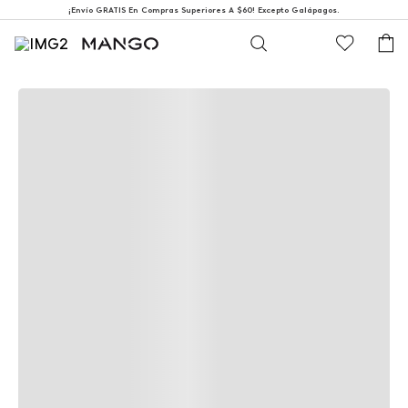
¡Envío GRATIS En Compras Superiores A $60! Excepto Galápagos.