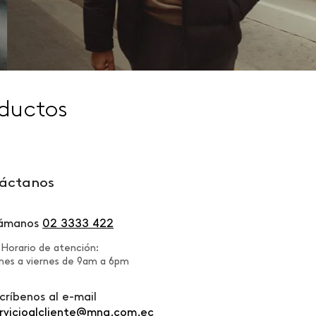
ductos
áctanos
lámanos
02 3333 422
Horario de atención:
nes a viernes de 9am a 6pm
críbenos al e-mail
rvicioalcliente@mng.com.ec