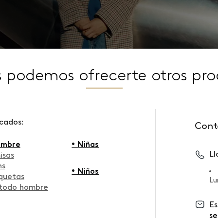
s podemos ofrecerte otros pro
scados:
Cont
ombre
• Niñas
L
isas
ns
• Niños
quetas
Lu
 todo hombre
Es
se