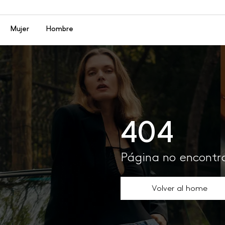
Menú
Mujer
Hombre
404
Página no encont
Volver al home