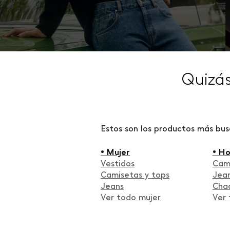
Quizá
Estos son los productos más bu
• Mujer
• H
Vestidos
Cam
Camisetas y tops
Jea
Jeans
Cha
Ver todo mujer
Ver