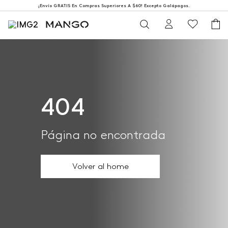
¡Envío GRATIS En Compras Superiores A $60! Excepto Galápagos.
404
Página no encontrada
Volver al home