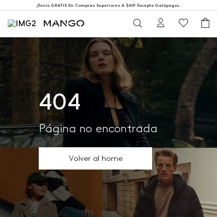
¡Envío GRATIS En Compras Superiores A $60! Excepto Galápagos.
404
Página no encontrada
Volver al home