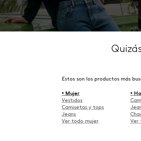
Quizá
Estos son los productos más bu
• Mujer
• H
Vestidos
Cam
Camisetas y tops
Jea
Jeans
Cha
Ver todo mujer
Ver