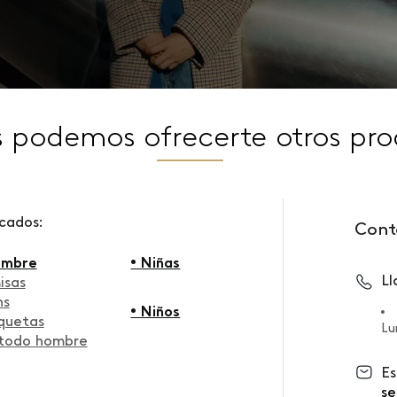
s podemos ofrecerte otros pro
scados:
Cont
ombre
• Niñas
L
isas
ns
• Niños
quetas
Lu
 todo hombre
Es
se