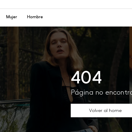
Menú
Mujer
Hombre
404
Página no encont
Volver al home