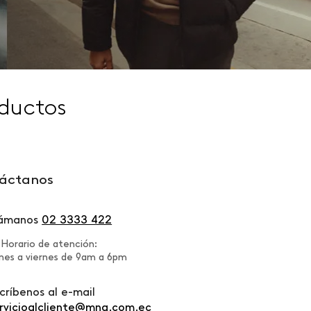
ductos
áctanos
lámanos
02 3333 422
Horario de atención:
nes a viernes de 9am a 6pm
críbenos al e-mail
rvicioalcliente@mng.com.ec