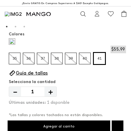
¡Envío GRATIS En Compras Superiores A $60! Excepto Galápagos.
Colores
$
55
,
99
35
36
37
38
39
40
41
Guía de tallas
－
＋
1 disponible
*Las tallas y colores tachados no están disponibles.
Agregar al carrito